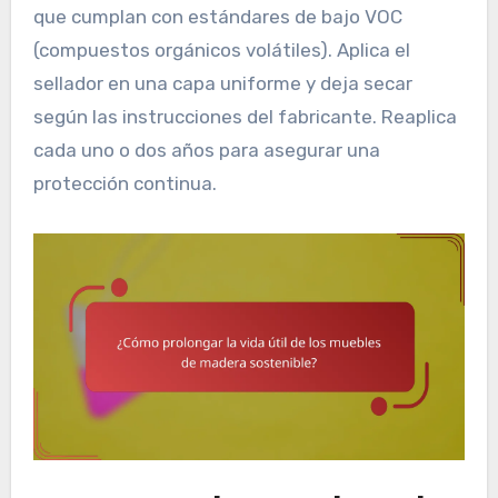
que cumplan con estándares de bajo VOC
(compuestos orgánicos volátiles). Aplica el
sellador en una capa uniforme y deja secar
según las instrucciones del fabricante. Reaplica
cada uno o dos años para asegurar una
protección continua.