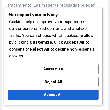
tratamiento. Las maderas recicladas pueden
tener características únicas, como marcas o
We respect your privacy
variaciones de color, que añaden un toque
Cookies help us improve your experience,
distintivo a cada pieza. Sin embargo, también
deliver personalized content, and analyze
pueden requerir un mantenimiento especial para
traffic. You can choose which cookies to allow
preservar su integridad.
by clicking
Customize
. Click
Accept All
to
consent or
Reject All
to decline non-essential
cookies.
Para asegurar la durabilidad de los muebles de
madera reciclada, es recomendable aplicar un
Customize
sellador ecológico y limpiarlos regularmente con
productos suaves. Evitar la exposición directa a
Reject All
la luz solar y la humedad excesiva ayudará a
mantener su apariencia y funcionalidad a lo
Accept All
largo del tiempo.