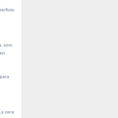
erficie.
, sino
 en
 para
La cera