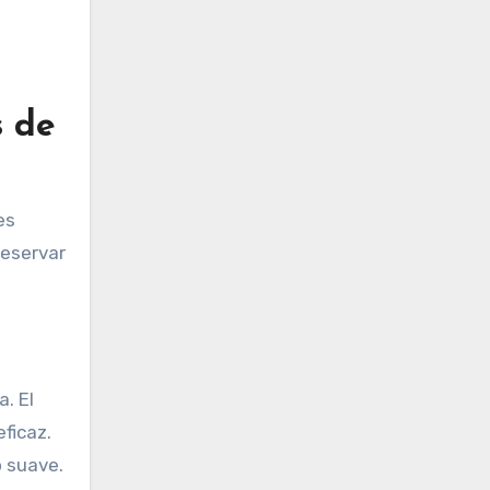
s de
es
reservar
. El
ficaz.
o suave.