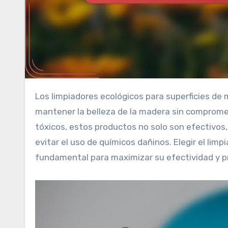
Los limpiadores ecológicos para superficies de madera sostenible son una opción ideal para quienes buscan
mantener la belleza de la madera sin compromet
tóxicos, estos productos no solo son efectivo
evitar el uso de químicos dañinos. Elegir el lim
fundamental para maximizar su efectividad y pr