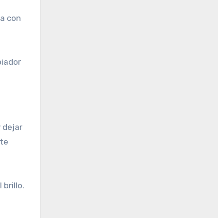
s
da con
piador
 dejar
ite
brillo.